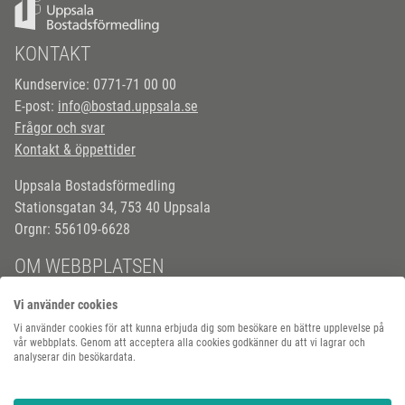
KONTAKT
Kundservice: 0771-71 00 00
E-post:
info@bostad.uppsala.se
Frågor och svar
Kontakt & öppettider
Uppsala Bostadsförmedling
Stationsgatan 34, 753 40 Uppsala
Orgnr: 556109-6628
OM WEBBPLATSEN
Om cookies
Vi använder cookies
Behandling av personuppgifter
Vi använder cookies för att kunna erbjuda dig som besökare en bättre upplevelse på
Tillgänglighetsredogörelse
vår webbplats. Genom att acceptera alla cookies godkänner du att vi lagrar och
analyserar din besökardata.
FÖLJ OSS