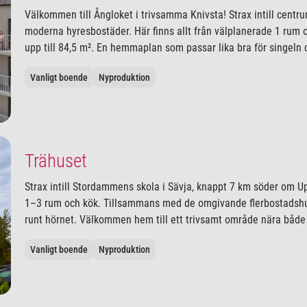
Välkommen till Ångloket i trivsamma Knivsta! Strax intill centr
moderna hyresbostäder. Här finns allt från välplanerade 1 rum 
upp till 84,5 m². En hemmaplan som passar lika bra för singeln 
Vanligt boende
Nyproduktion
Trähuset
Strax intill Stordammens skola i Sävja, knappt 7 km söder om U
1–3 rum och kök. Tillsammans med de omgivande flerbostadshu
runt hörnet. Välkommen hem till ett trivsamt område nära båd
Vanligt boende
Nyproduktion