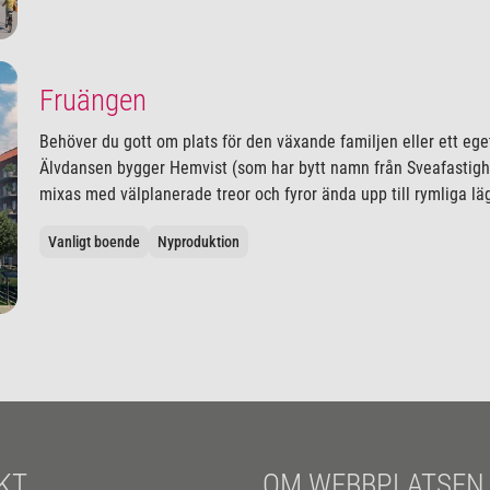
Fruängen
Behöver du gott om plats för den växande familjen eller ett ege
Älvdansen bygger Hemvist (som har bytt namn från Sveafastighe
mixas med välplanerade treor och fyror ända upp till rymliga l
Vanligt boende
Nyproduktion
KT
OM WEBBPLATSEN