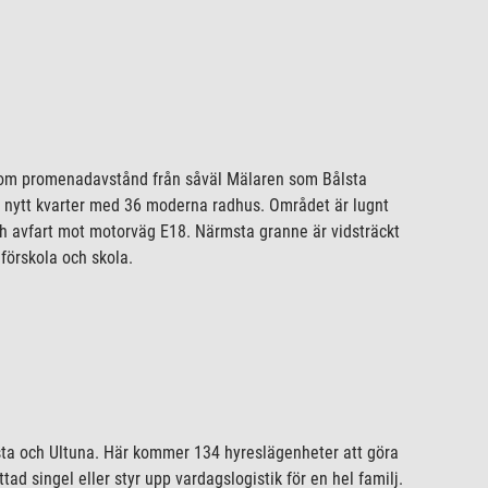
Inom promenadavstånd från såväl Mälaren som Bålsta
t nytt kvarter med 36 moderna radhus. Området är lugnt
och avfart mot motorväg E18. Närmsta granne är vidsträckt
förskola och skola.
sta och Ultuna. Här kommer 134 hyreslägenheter att göra
ttad singel eller styr upp vardagslogistik för en hel familj.