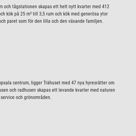
um och tågstationen skapas ett helt nytt kvarter med 412
och kök på 25 m² till 3,5 rum och kök med generösa ytor
och paret som för den lilla och den växande familjen.
ppsala centrum, ligger Trähuset med 47 nya hyresrätter om
sen och radhusen skapas ett levande kvarter med naturen
e service och grönområden.