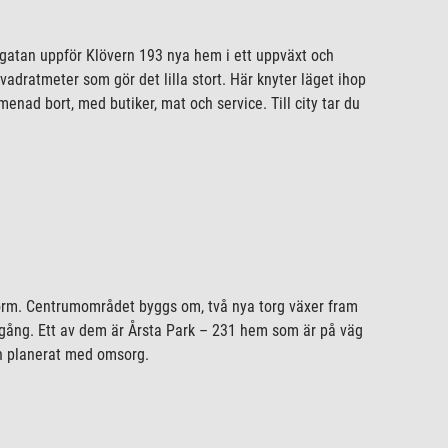
gatan uppför Klövern 193 nya hem i ett uppväxt och
adratmeter som gör det lilla stort. Här knyter läget ihop
enad bort, med butiker, mat och service. Till city tar du
 form. Centrumområdet byggs om, två nya torg växer fram
 gång. Ett av dem är Årsta Park – 231 hem som är på väg
ch planerat med omsorg.