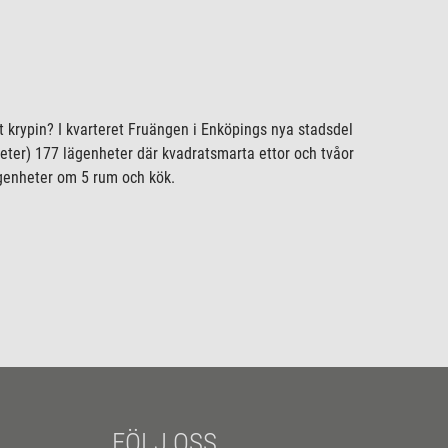
t krypin? I kvarteret Fruängen i Enköpings nya stadsdel
ter) 177 lägenheter där kvadratsmarta ettor och tvåor
ägenheter om 5 rum och kök.
FÖLJ OSS