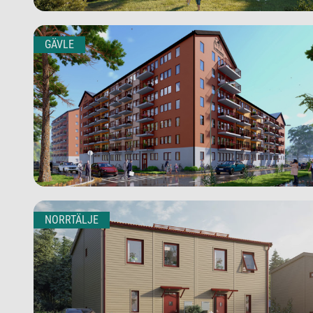
GÄVLE
NORRTÄLJE