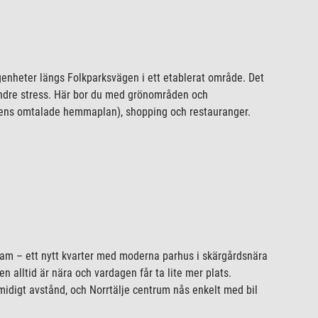
enheter längs Folkparksvägen i ett etablerat område. Det
mindre stress. Här bor du med grönområden och
kens omtalade hemmaplan), shopping och restauranger.
fram – ett nytt kvarter med moderna parhus i skärgårdsnära
en alltid är nära och vardagen får ta lite mer plats.
smidigt avstånd, och Norrtälje centrum nås enkelt med bil