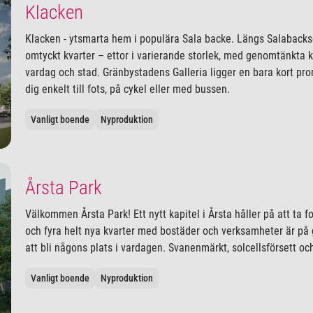
Klacken
Klacken - ytsmarta hem i populära Sala backe. Längs Salabacks
omtyckt kvarter – ettor i varierande storlek, med genomtänkta kv
vardag och stad. Gränbystadens Galleria ligger en bara kort prom
dig enkelt till fots, på cykel eller med bussen.
Vanligt boende
Nyproduktion
Årsta Park
Välkommen Årsta Park! Ett nytt kapitel i Årsta håller på att ta
och fyra helt nya kvarter med bostäder och verksamheter är på
att bli någons plats i vardagen. Svanenmärkt, solcellsförsett o
Vanligt boende
Nyproduktion