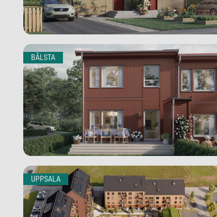
BÅLSTA
UPPSALA