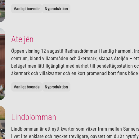
Vanligt boende
Nyproduktion
Ateljén
Öppen visning 12 augusti! Radhusdrömmar i lantlig harmoni. 
centrum, bland villaområden och åkermark, skapas Ateljén – et
beläget men lättillgängligt med närhet till pendeltågsstation 
åkermark och villakvarter och en kort promenad bort finns både 
Vanligt boende
Nyproduktion
Lindblomman
Lindblomman är ett nytt kvarter som växer fram mellan Sunner
livet lite enklare och mycket trevligare, oavsett om du är nyutfly