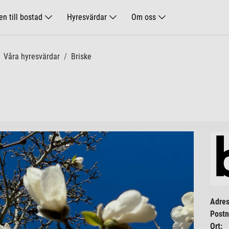
n till bostad
Hyresvärdar
Om oss
Våra hyresvärdar
Briske
Adres
Post
Ort: