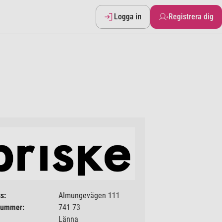
Logga in
Registrera dig
s:
Almungevägen 111
nummer:
741 73
Länna