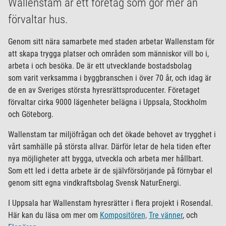
Wallenstam är ett företag som gör mer än
förvaltar hus.
Genom sitt nära samarbete med staden arbetar Wallenstam för
att skapa trygga platser och områden som människor vill bo i,
arbeta i och besöka. De är ett utvecklande bostadsbolag
som varit verksamma i byggbranschen i över 70 år, och idag är
de en av Sveriges största hyresrättsproducenter. Företaget
förvaltar cirka 9000 lägenheter belägna i Uppsala, Stockholm
och Göteborg.
Wallenstam tar miljöfrågan och det ökade behovet av trygghet i
vårt samhälle på största allvar. Därför letar de hela tiden efter
nya möjligheter att bygga, utveckla och arbeta mer hållbart.
Som ett led i detta arbete är de självförsörjande på förnybar el
genom sitt egna vindkraftsbolag Svensk NaturEnergi.
I Uppsala har Wallenstam hyresrätter i flera projekt i Rosendal.
Här kan du läsa om mer om
Kompositören,
Tre vänner
, och