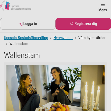
Meny
Logga in
Registrera dig
Uppsala Bostadsförmedling
Hyresvärdar
Våra hyresvärdar
Wallenstam
Wallenstam